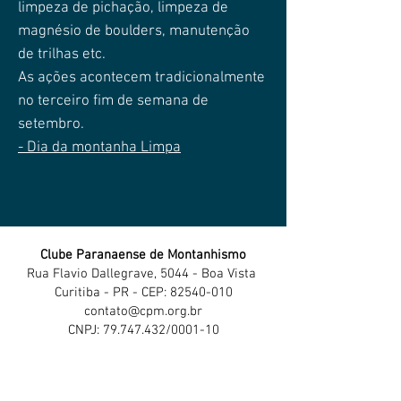
limpeza de pichação, limpeza de
magnésio de boulders, manutenção
de trilhas etc.
As ações acontecem tradicionalmente
no terceiro fim de semana de
setembro.
- Dia da montanha Limpa
Clube Paranaense de Montanhismo
Rua Flavio Dallegrave, 5044 - Boa Vista
Curitiba - PR - CEP: 82540-010
contato@cpm.org.br
CNPJ: 79.747.432/0001-10