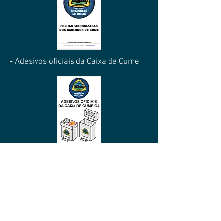
- Adesivos oficiais da Caixa de Cume
Clube Paranaense de Montanhismo
Rua Flavio Dallegrave, 5044 - Boa Vista
Curitiba - PR - CEP: 82540-010
contato@cpm.org.br
CNPJ: 79.747.432/0001-10